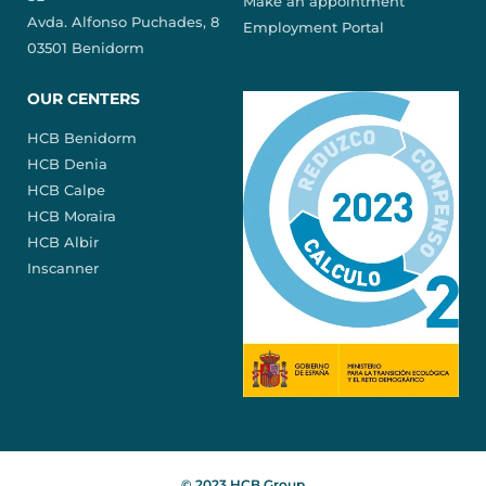
Make an appointment
Avda. Alfonso Puchades, 8
Employment Portal
03501 Benidorm
OUR CENTERS
HCB Benidorm
HCB Denia
HCB Calpe
HCB Moraira
HCB Albir
Inscanner
© 2023 HCB Group