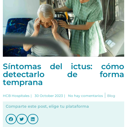
Síntomas del ictus: cómo
detectarlo de forma
temprana
|
HCB Hospitales
|
30 October 2023
|
No hay comentarios
Blog
Comparte este post, elige tu plataforma