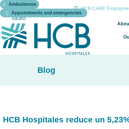
Ambulances
HCB CARE
Employmen
Appointments and emergencies
Abou
Ou
Blog
HCB Hospitales reduce un 5,23%