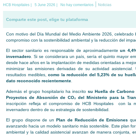
|
HCB Hospitales
|
5 June 2026
|
No hay comentarios
Noticias
Comparte este post, elige tu plataforma
Con motivo del Día Mundial del Medio Ambiente 2026, celebrado ba
compromiso con la sostenibilidad ambiental y la reducción del impac
El sector sanitario es responsable de aproximadamente
un 4,4
invernadero
. Si se considerara un país, sería el quinto mayor em
desde hace años en la implantación de medidas orientadas a mejorar
minimizar las emisiones derivadas de su actividad asistencia
resultados medibles,
como la reducción del 5,23% de su huell
dato reconocido recientemente
.
Además el grupo hospitalario ha inscrito
su Huella de Carbono 
Proyectos de Absorción de CO₂ del Ministerio para la Tra
inscripción refleja el compromiso de HCB Hospitales con la 
invernadero dentro de su estrategia de sostenibilidad.
El grupo dispone de un
Plan de Reducción de Emisiones
que
avanzando hacia un modelo sanitario más sostenible. Este plan form
ambiental y la calidad asistencial avanzan de manera conjunta, e