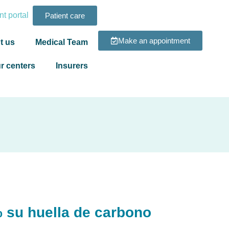
t portal
Patient care
Make an appointment
t us
Medical Team
r centers
Insurers
 su huella de carbono