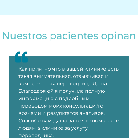
Nuestros pacientes opinan
Как приятно что в вашей клинике есть
такая внимательная, отзывчивая и
компетентная переводчица Даша.
Благодаря ей я получила полную
информацию с подробным
переводом моих консультаций с
врачами и результатов анализов.
Спасибо вам Даша за то что помогаете
людям а клинике за услугу
переводчика.