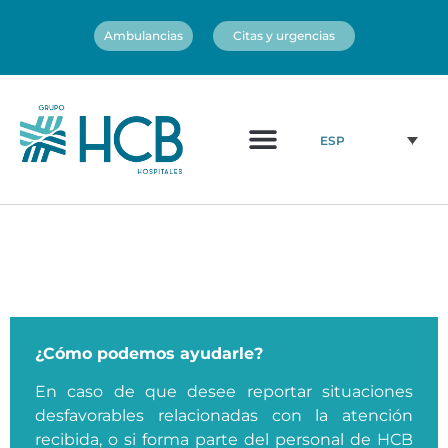
Ambulancias
Citas y urgencias
¿Quiénes somos?
Cuadro médico
Nuestros centros
ESP
¿Cómo podemos ayudarle?
En caso de que desee reportar situaciones
desfavorables relacionadas con la atención
recibida, o si forma parte del personal de HCB