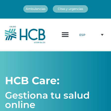
Ambulancias
Citas y urgencias
¿Quiénes somos?
Cuadro médico
Nuestros centros
ESP
HCB Care:
Gestiona tu salud
online