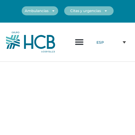
Ambulancias
Citas y urgencias
¿Quiénes somos?
Cuadro médico
Nuestros centros
ESP