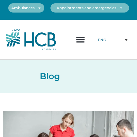
Ambulances
Appointments and emergencies
About us
Medical Team
Our centers
ENG
Blog