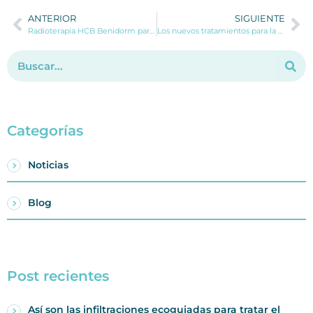
ANTERIOR
SIGUIENTE
Radioterapia HCB Benidorm participa en 6 estudios con novedades para la mejora de los tratamientos contra el cáncer en las revistas científicas más prestigiosas del mundo
Los nuevos tratamientos para la migraña: Gepantes, Ditanes y Anticuerpos Monoclonales
Categorías
Noticias
Blog
Post recientes
Así son las infiltraciones ecoguiadas para tratar el