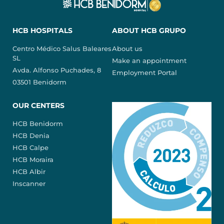
HCB HOSPITALS
ABOUT HCB GRUPO
Centro Médico Salus Baleares
About us
SL
Make an appointment
Avda. Alfonso Puchades, 8
Employment Portal
03501 Benidorm
OUR CENTERS
HCB Benidorm
HCB Denia
HCB Calpe
HCB Moraira
HCB Albir
Inscanner