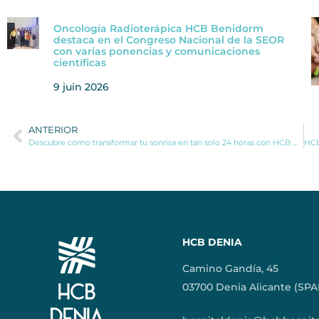
Oncología Radioterápica HCB Benidorm
destaca en el Congreso Nacional de la SEOR
con varias ponencias y comunicaciones
científicas
9 juin 2026
ANTERIOR
Descubre cómo transformar tu sonrisa en tan solo 24 horas con HCB Dental
HCB DENIA
Camino Gandía, 45
03700 Denia Alicante (SPA