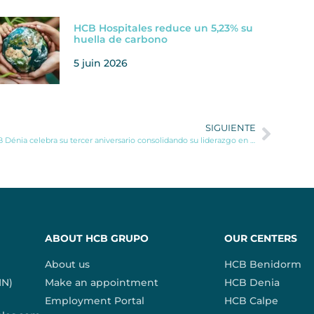
HCB Hospitales reduce un 5,23% su
huella de carbono
5 juin 2026
SIGUIENTE
HCB Dénia celebra su tercer aniversario consolidando su liderazgo en la Marina Alta
ABOUT HCB GRUPO
OUR CENTERS
About us
HCB Benidorm
IN)
Make an appointment
HCB Denia
Employment Portal
HCB Calpe