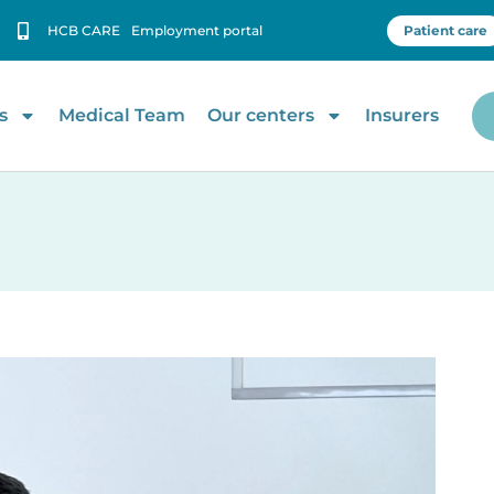
HCB CARE
Employment portal
Patient care
s
Medical Team
Our centers
Insurers