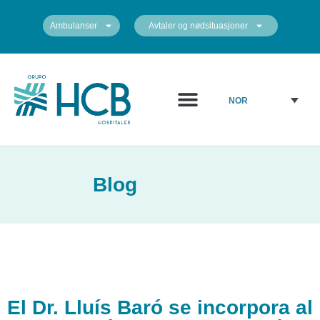
Ambulanser
Avtaler og nødsituasjoner
Medisinsk diagram
Sentrene våre
NOR
Blog
El Dr. Lluís Baró se incorpora al