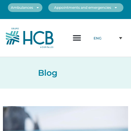
Ambulances
Appointments and emergencies
About us
Medical Team
Our centers
ENG
Blog