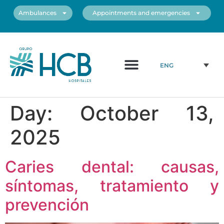
Ambulances
Appointments and emergencies
About us
Medical Team
Our centers
ENG
Day:
October 13,
2025
Caries dental: causas,
síntomas, tratamiento y
prevención