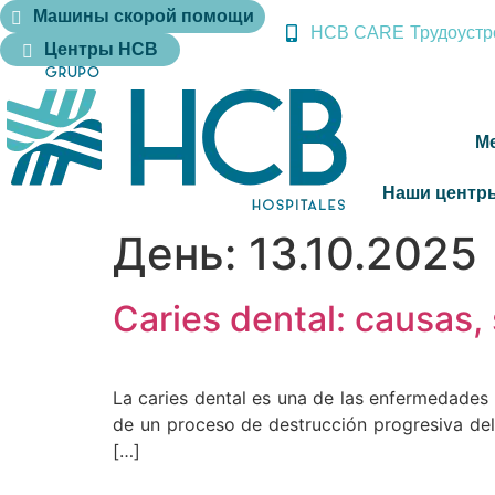
Машины скорой помощи
HCB CARE
Трудоустр
Центры HCB
М
Наши центр
День:
13.10.2025
Caries dental: causas,
La caries dental es una de las enfermedades 
de un proceso de destrucción progresiva del e
[…]