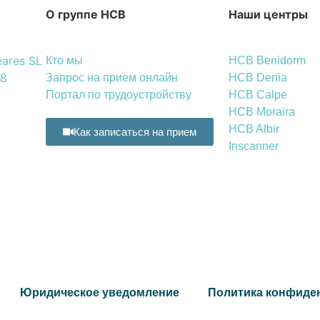
О группе HCB
Наши центры
eares SL
Кто мы
HCB Benidorm
 8
Запрос на прием онлайн
HCB Denia
Портал по трудоустройству
HCB Calpe
HCB Moraira
HCB Albir
Как записаться на прием
Inscanner
Юридическое уведомление
Политика конфиде