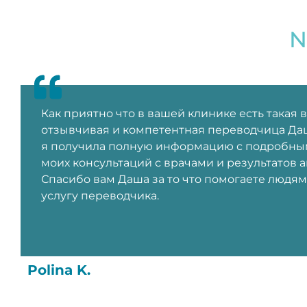
N
Как приятно что в вашей клинике есть такая 
отзывчивая и компетентная переводчица Даш
я получила полную информацию с подробны
моих консультаций с врачами и результатов а
Спасибо вам Даша за то что помогаете людям
услугу переводчика.
Polina K.