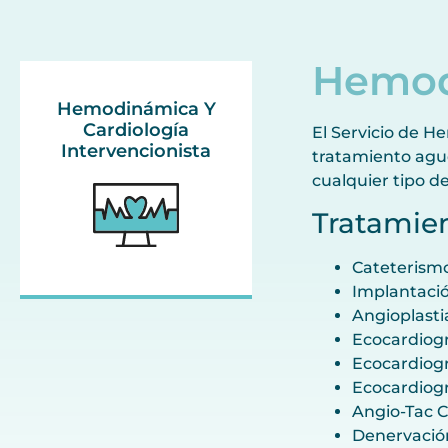
Hemodi
Hemodinámica Y
Cardiología
El Servicio de H
Intervencionista
tratamiento agud
cualquier tipo de
Tratamie
Cateterismo
Implantació
Angioplasti
Ecocardiogr
Ecocardiogr
Ecocardiogr
Angio-Tac C
Denervación