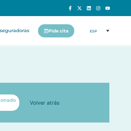
seguradoras
Pide cita
ESP
onado
Volver atrás