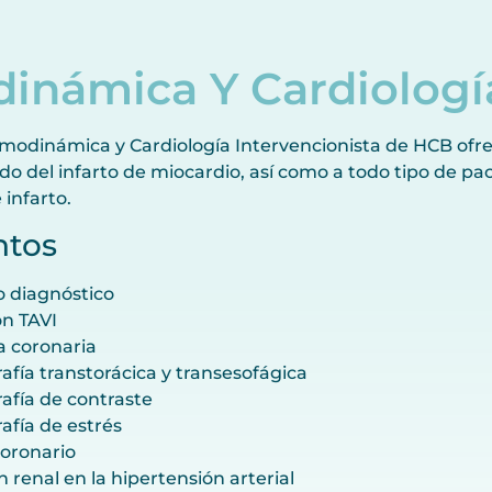
námica Y Cardiología
emodinámica y Cardiología Intervencionista de HCB ofrec
o del infarto de miocardio, así como a todo tipo de p
 infarto.
ntos
 diagnóstico
n TAVI
a coronaria
afía transtorácica y transesofágica
afía de contraste
afía de estrés
oronario
 renal en la hipertensión arterial