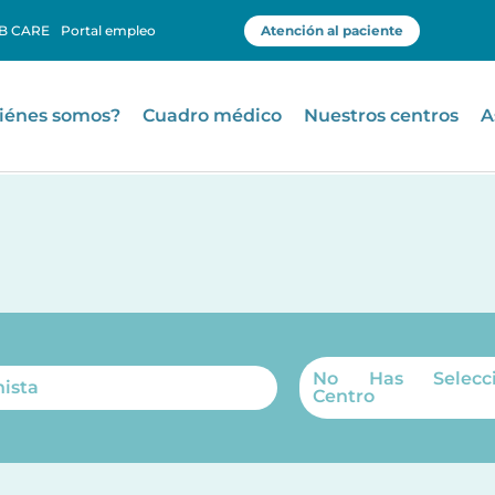
B CARE
Portal empleo
Atención al paciente
iénes somos?
Cuadro médico
Nuestros centros
A
No Has Selecci
ista
Centro