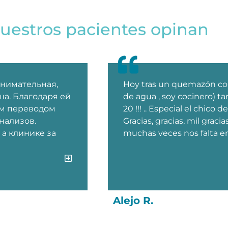
uestros pacientes opinan
внимательная,
Hoy tras un quemazón con 
а. Благодаря ей
de agua , soy cocinero) tan
м переводом
20 !!! .. Especial el chico
нализов.
Gracias, gracias, mil gracia
 а клинике за
muchas veces nos falta e
Alejo R.