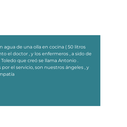
agua de una olla en cocina ( 50 litros
Aho
to el doctor , y los enfermeros , a sido de
inf
 de Toledo que creó se llama Antonio .
co
s por el servicio, son nuestros ángeles , y
3 
mpatía
re
es
Mari