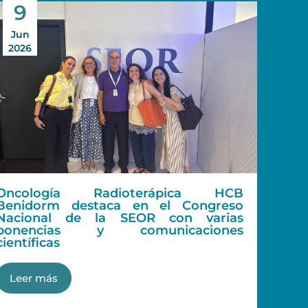
9
Jun
J
2026
2
Oncología Radioterápica HCB
HCB
Benidorm destaca en el Congreso
hue
Nacional de la SEOR con varias
ponencias y comunicaciones
L
científicas
Leer más