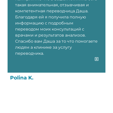
такая внимательная, отзывчивая и
компетентная переводчица Даша.
Благодаря ей я получила полную
информацию с подробным
переводом моих консультаций с
врачами и результатов анализов.
Спасибо вам Даша за то что помогаете
людям а клинике за услугу
переводчика.
Polina K.