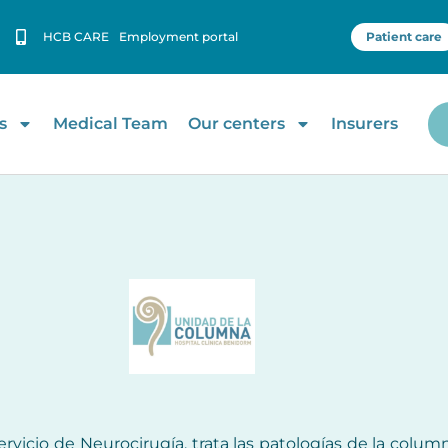
HCB CARE
Employment portal
Patient care
s
Medical Team
Our centers
Insurers
vicio de Neurocirugía, trata las patologías de la colum