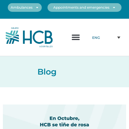
Ambulances
Appointments and emergencies
About us
Medical Team
Our centers
ENG
Blog