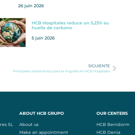
26 juin 2026
HCB Hospitales reduce un 5,23% su
huella de carbono
5 juin 2026
SIGUIENTE
Principales tratamientos para la migraña en HCB Hospitales
ABOUT HCB GRUPO
OUR CENTERS
res SL
About us
HCB Benidorm
Make an appointment
HCB Denia