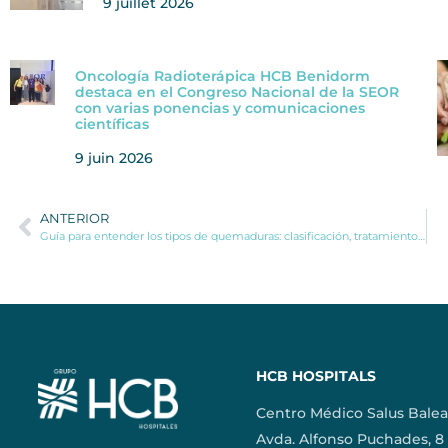
9 juillet 2026
Oncología Radioterápica HCB Benidorm
destaca en el Congreso Nacional de la SEOR
con varias ponencias y comunicaciones
científicas
9 juin 2026
ANTERIOR
Guía para entender los tipos de quemaduras: clasificación, tratamiento y recomendaciones médicas
HCB HOSPITALS
Centro Médico Salus Balea
Avda. Alfonso Puchades, 8