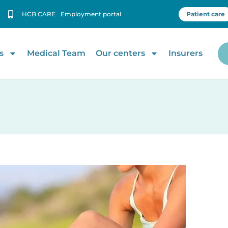
HCB CARE
Employment portal
Patient care
s
Medical Team
Our centers
Insurers