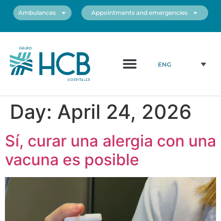
Ambulances
Appointments and emergencies
About us
Medical Team
Our centers
ENG
Day:
April 24, 2026
Sí, curar una alergia con una
vacuna es posible