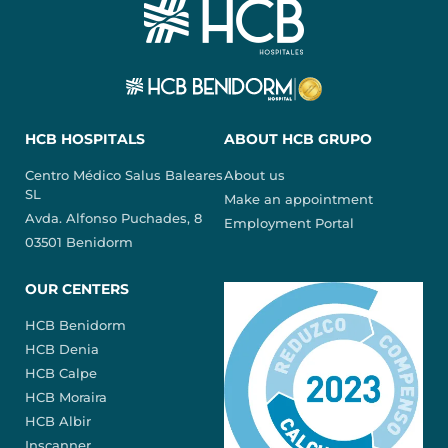
HCB HOSPITALS
ABOUT HCB GRUPO
Centro Médico Salus Baleares
About us
SL
Make an appointment
Avda. Alfonso Puchades, 8
Employment Portal
03501 Benidorm
OUR CENTERS
HCB Benidorm
HCB Denia
HCB Calpe
HCB Moraira
HCB Albir
Inscanner