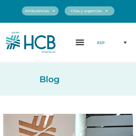
Ambulancias
Citas y urgencias
¿Quiénes somos?
Cuadro médico
Nuestros centros
ESP
Blog