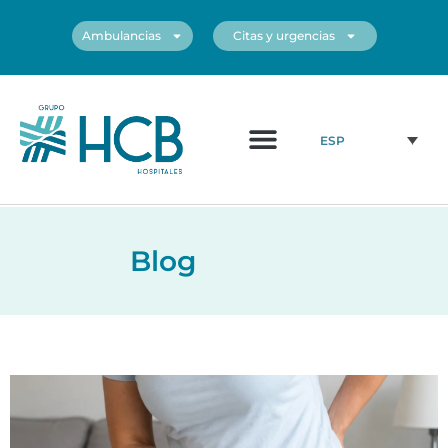
Ambulancias
Citas y urgencias
¿Quiénes somos?
Cuadro médico
Nuestros centros
ESP
Blog