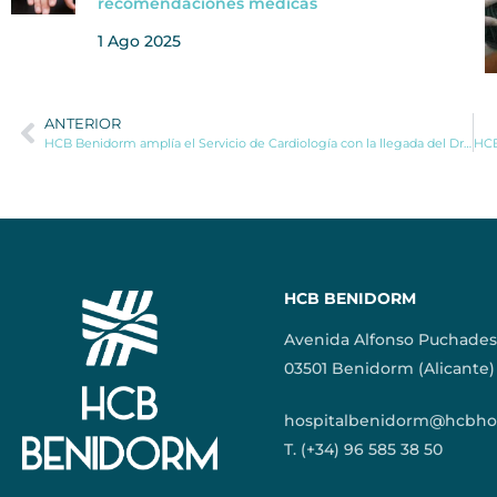
recomendaciones médicas
1 Ago 2025
ANTERIOR
HCB Benidorm amplía el Servicio de Cardiología con la llegada del Dr. Sam de la Fuente
HCB BENIDORM
Avenida Alfonso Puchades
03501 Benidorm (Alicante)
hospitalbenidorm@hcbhos
T. (+34) 96 585 38 50