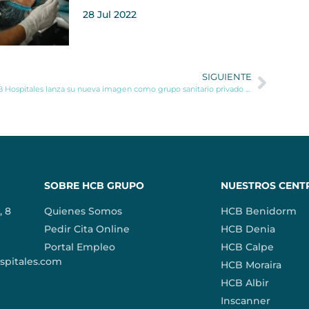
28 Jul 2022
SIGUIENTE
HCB Hospitales lanza su nueva imagen como grupo sanitario privado familiar
SOBRE HCB GRUPO
NUESTROS CENT
, 8
Quienes Somos
HCB Benidorm
Pedir Cita Online
HCB Denia
Portal Empleo
HCB Calpe
pitales.com
HCB Moraira
HCB Albir
Inscanner