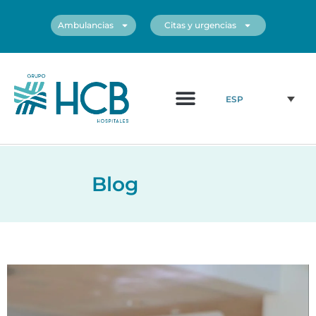
Ambulancias
Citas y urgencias
¿Quiénes somos?
Cuadro médico
Nuestros centros
ESP
Blog