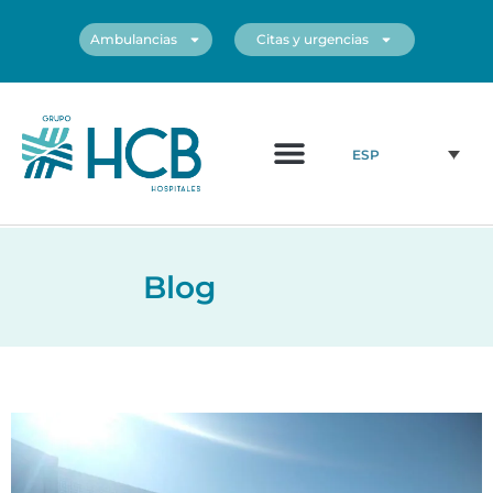
Ambulancias
Citas y urgencias
¿Quiénes somos?
Cuadro médico
Nuestros centros
ESP
Blog