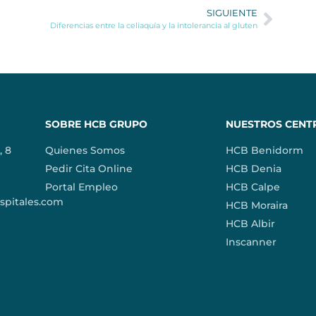
SIGUIENTE
Diferencias entre la celiaquía y la intolerancia al gluten
SOBRE HCB GRUPO
NUESTROS CENT
, 8
Quienes Somos
HCB Benidorm
Pedir Cita Online
HCB Denia
Portal Empleo
HCB Calpe
pitales.com
HCB Moraira
HCB Albir
Inscanner