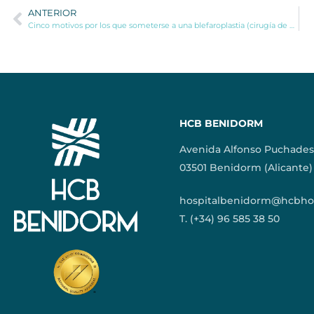
ANTERIOR
Cinco motivos por los que someterse a una blefaroplastia (cirugía de párpados)
HCB BENIDORM
Avenida Alfonso Puchades
03501 Benidorm (Alicante)
hospitalbenidorm@hcbhos
T. (+34) 96 585 38 50