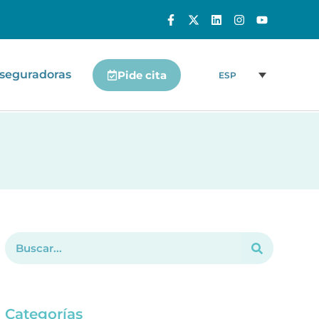
seguradoras
Pide cita
ESP
Categorías