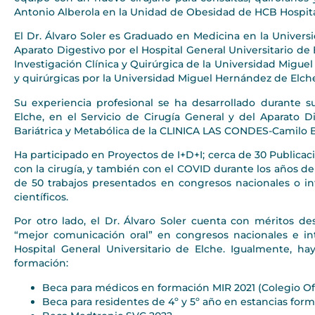
Antonio Alberola en la Unidad de Obesidad de HCB Hospita
El Dr. Álvaro Soler es Graduado en Medicina en la Universi
Aparato Digestivo por el Hospital General Universitario de 
Investigación Clínica y Quirúrgica de la Universidad Migu
y quirúrgicas por la Universidad Miguel Hernández de Elch
Su experiencia profesional se ha desarrollado durante su
Elche, en el Servicio de Cirugía General y del Aparato D
Bariátrica y Metabólica de la CLINICA LAS CONDES-Camilo B
Ha participado en Proyectos de I+D+I; cerca de 30 Publicac
con la cirugía, y también con el COVID durante los años d
de 50 trabajos presentados en congresos nacionales o in
científicos.
Por otro lado, el Dr. Álvaro Soler cuenta con méritos d
“mejor comunicación oral” en congresos nacionales e int
Hospital General Universitario de Elche. Igualmente, h
formación:
Beca para médicos en formación MIR 2021 (Colegio Ofi
Beca para residentes de 4º y 5º año en estancias forma