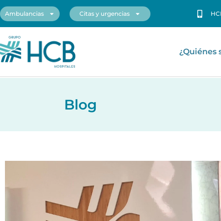
Ambulancias
Citas y urgencias
HC
¿Quiénes
Blog