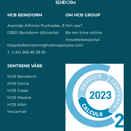
HCB BENIDORM
OM HCB GROUP
Avenida Alfonso Puchades, 8
Om oss?
03501 Benidorm (Alicante)
Be om time online
Ansettelsesportal
hospitalbenidorm@hcbhospitales.com
T. (+34) 965 85 38 50
SENTRENE VÅRE
HCB Benidorm
HCB Denia
HCB Calpe
HCB Moraira
HCB Albir
Inscanner