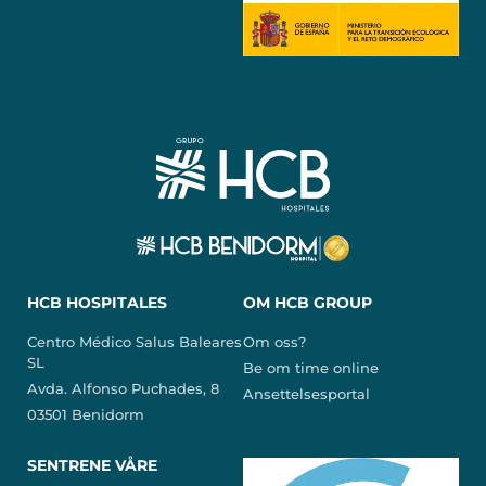
HCB HOSPITALES
OM HCB GROUP
Centro Médico Salus Baleares
Om oss?
SL
Be om time online
Avda. Alfonso Puchades, 8
Ansettelsesportal
03501 Benidorm
SENTRENE VÅRE