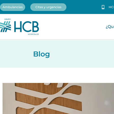
Ambulancias
Citas y urgencias
HC
¿Qu
Blog