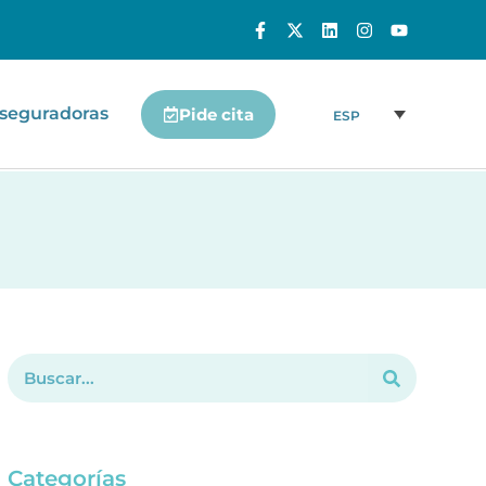
seguradoras
Pide cita
ESP
Categorías