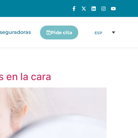
seguradoras
Pide cita
ESP
 en la cara