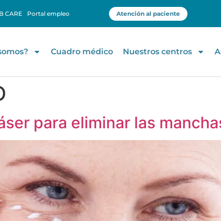
B CARE
Portal empleo
Atención al paciente
 somos?
Cuadro médico
Nuestros centros
A
O
áser para eliminar las manchas