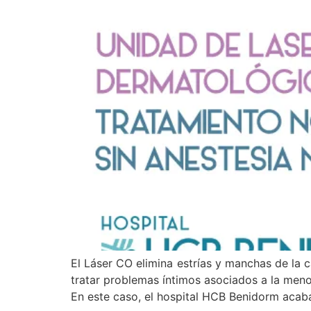
El Láser CO elimina estrías y manchas de la ca
tratar problemas íntimos asociados a la men
En este caso, el hospital HCB Benidorm acab