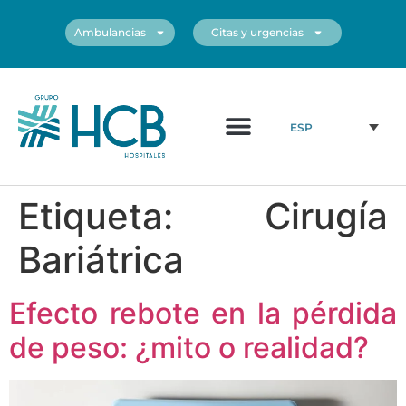
Ambulancias
Citas y urgencias
¿Quiénes somos?
Cuadro médico
Nuestros centros
ESP
Etiqueta:
Cirugía
Bariátrica
Efecto rebote en la pérdida
de peso: ¿mito o realidad?