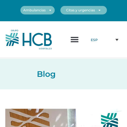
Ambulancias
Citas y urgencias
¿Quiénes somos?
Cuadro médico
Nuestros centros
ESP
Blog