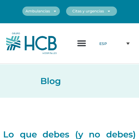
Ambulancias
Citas y urgencias
¿Quiénes somos?
Cuadro médico
Nuestros centros
ESP
Blog
Lo que debes (y no debes)