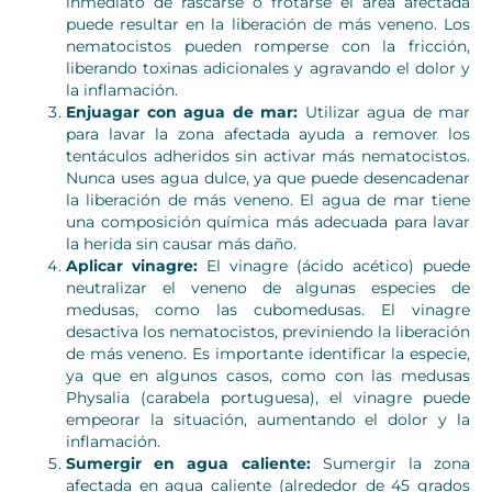
inmediato de rascarse o frotarse el área afectada
puede resultar en la liberación de más veneno. Los
nematocistos pueden romperse con la fricción,
liberando toxinas adicionales y agravando el dolor y
la inflamación.
Enjuagar con agua de mar:
Utilizar agua de mar
para lavar la zona afectada ayuda a remover los
tentáculos adheridos sin activar más nematocistos.
Nunca uses agua dulce, ya que puede desencadenar
la liberación de más veneno. El agua de mar tiene
una composición química más adecuada para lavar
la herida sin causar más daño.
Aplicar vinagre:
El vinagre (ácido acético) puede
neutralizar el veneno de algunas especies de
medusas, como las cubomedusas. El vinagre
desactiva los nematocistos, previniendo la liberación
de más veneno. Es importante identificar la especie,
ya que en algunos casos, como con las medusas
Physalia (carabela portuguesa), el vinagre puede
empeorar la situación, aumentando el dolor y la
inflamación.
Sumergir en agua caliente:
Sumergir la zona
afectada en agua caliente (alrededor de 45 grados