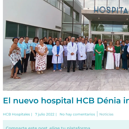
El nuevo hospital HCB Dénia i
|
HCB Hospitales
|
7 julio 2022
|
No hay comentarios
Noticias
Comparte este post, elige tu plataforma