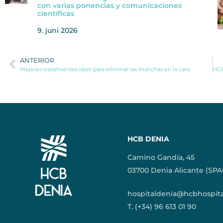
con varias ponencias y comunicaciones
científicas
9. juni 2026
ANTERIOR
Mejores tratamientos láser para eliminar las manchas en la cara
HCB DENIA
Camino Gandía, 45
03700 Denia Alicante (SPA
hospitaldenia@hcbhospit
T. (+34) 96 613 01 90