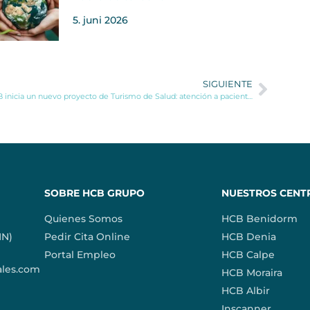
5. juni 2026
SIGUIENTE
HCB inicia un nuevo proyecto de Turismo de Salud: atención a pacientes irlandeses
SOBRE HCB GRUPO
NUESTROS CENT
Quienes Somos
HCB Benidorm
IN)
Pedir Cita Online
HCB Denia
Portal Empleo
HCB Calpe
ales.com
HCB Moraira
HCB Albir
Inscanner