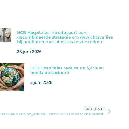
HCB Hospitales introduceert een
gecombineerde strategie om gewichtsverlies
bij patiënten met obesitas te versterken
26 juni 2026
HCB Hospitales reduce un 5,23% su
huella de carbono
5 juni 2026
SIGUIENTE
HCB inicia un nuevo proyecto de Turismo de Salud: atención a pacientes irlandeses