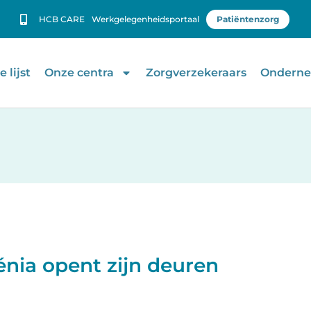
HCB CARE
Werkgelegenheidsportaal
Patiëntenzorg
 lijst
Onze centra
Zorgverzekeraars
Onderne
nia opent zijn deuren