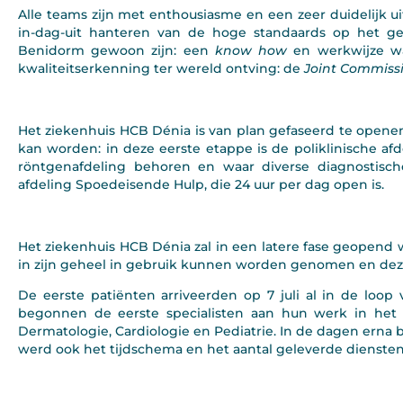
Alle teams zijn met enthousiasme en een zeer duidelijk 
in-dag-uit hanteren van de hoge standaards op het ge
Benidorm gewoon zijn: een
know how
en werkwijze wa
kwaliteitserkenning ter wereld ontving: de
Joint Commissi
Het ziekenhuis HCB Dénia is van plan gefaseerd te openen
kan worden: in deze eerste etappe is de poliklinische a
röntgenafdeling behoren en waar diverse diagnostisc
afdeling Spoedeisende Hulp, die 24 uur per dag open is.
Het ziekenhuis HCB Dénia zal in een latere fase geopend w
in zijn geheel in gebruik kunnen worden genomen en de
De eerste patiënten arriveerden op 7 juli al in de loo
begonnen de eerste specialisten aan hun werk in het 
Dermatologie, Cardiologie en Pediatrie. In de dagen ern
werd ook het tijdschema en het aantal geleverde diensten