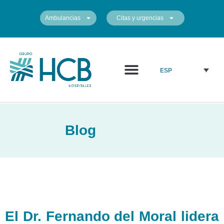
Ambulancias
Citas y urgencias
¿Quiénes somos?
Cuadro médico
Nuestros centros
ESP
Blog
El Dr. Fernando del Moral lidera