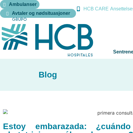
Ambulanser
HCB CARE
Ansettelse
Avtaler og nødsituasjoner
Sentrene
Blog
Estoy embarazada: ¿cuándo