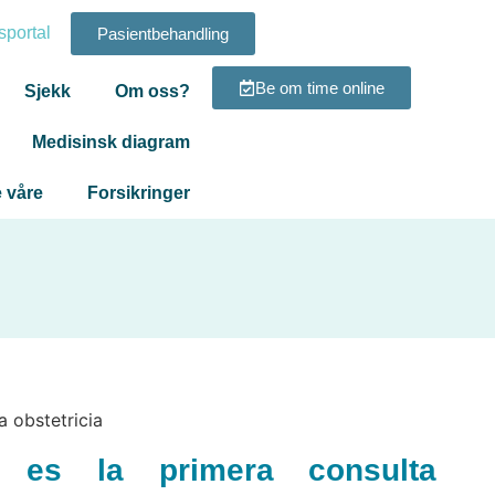
sportal
Pasientbehandling
Be om time online
Sjekk
Om oss?
Medisinsk diagram
 våre
Forsikringer
 es la primera consulta