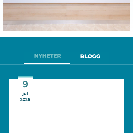
NYHETER
BLOGG
9
jul
2026