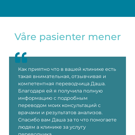
Våre pasienter mener
Как приятно что в вашей клинике есть
такая внимательная, отзывчивая и
компетентная переводчица Даша.
Благодаря ей я получила полную
информацию с подробным
переводом моих консультаций с
врачами и результатов анализов.
Спасибо вам Даша за то что помогаете
людям а клинике за услугу
переводчика.