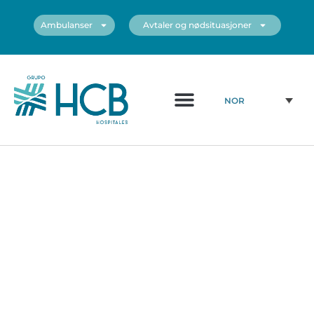
Ambulanser
Avtaler og nødsituasjoner
Medisinsk diagram
Sentrene våre
NOR