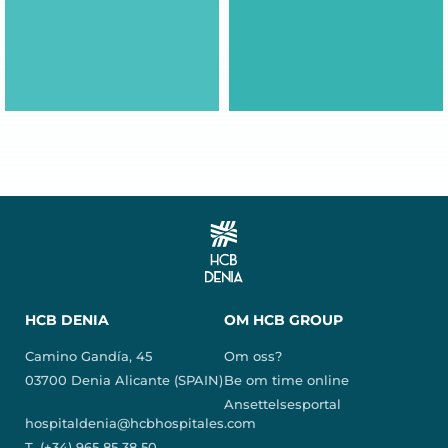
HCB DENIA
OM HCB GROUP
Camino Gandía, 45
Om oss?
03700 Denia Alicante (SPAIN)
Be om time online
Ansettelsesportal
hospitaldenia@hcbhospitales.com
T. (+34) 965 85 38 50