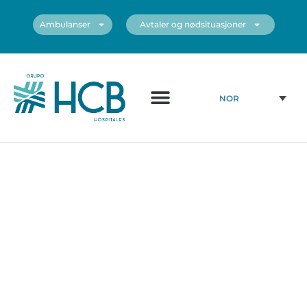
Ambulanser
Avtaler og nødsituasjoner
NOR
Medisinsk diagram
Sentrene våre