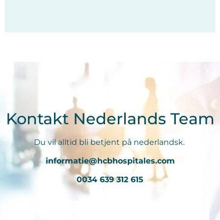
Kontakt Nederlands Team
Du vil alltid bli betjent på nederlandsk.
informatie@hcbhospitales.com
0034 639 312 615