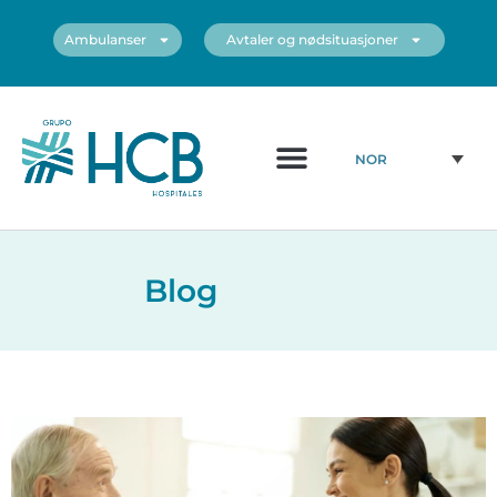
Ambulanser
Avtaler og nødsituasjoner
Medisinsk diagram
Sentrene våre
NOR
Blog