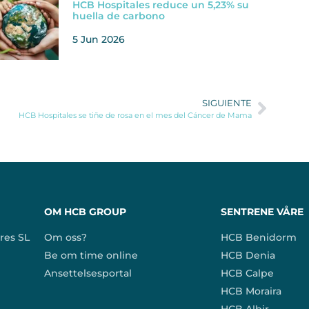
HCB Hospitales reduce un 5,23% su
huella de carbono
5 Jun 2026
SIGUIENTE
HCB Hospitales se tiñe de rosa en el mes del Cáncer de Mama
OM HCB GROUP
SENTRENE VÅRE
res SL
Om oss?
HCB Benidorm
Be om time online
HCB Denia
Ansettelsesportal
HCB Calpe
HCB Moraira
HCB Albir