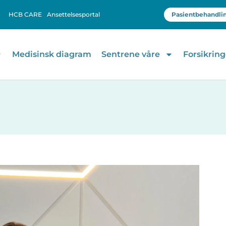
HCB CARE
Ansettelsesportal
Pasientbehandli
Medisinsk diagram
Sentrene våre
Forsikring