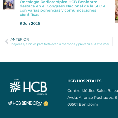
Oncología Radioterápica HCB Benidorm
destaca en el Congreso Nacional de la SEOR
con varias ponencias y comunicaciones
científicas
9 Jun 2026
ANTERIOR
Mejores ejercicios para fortalecer la memoria y prevenir el Alzheimer
HCB HOSPITALES
Centro Médico Salus Balea
Avda. Alfonso Puchades, 8
03501 Benidorm