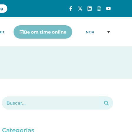
ng
er
Be om time online
NOR
Categorías