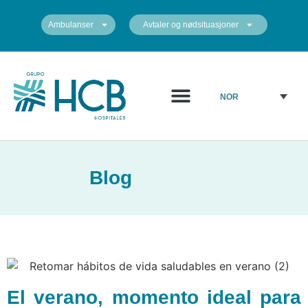
Ambulanser
Avtaler og nødsituasjoner
Medisinsk diagram
Sentrene våre
NOR
Blog
El verano, momento ideal para