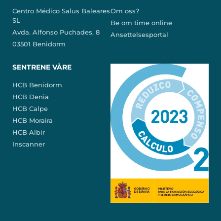
Centro Médico Salus Baleares
Om oss?
SL
Be om time online
Avda. Alfonso Puchades, 8
Ansettelsesportal
03501 Benidorm
SENTRENE VÅRE
HCB Benidorm
HCB Denia
HCB Calpe
HCB Moraira
HCB Albir
Inscanner