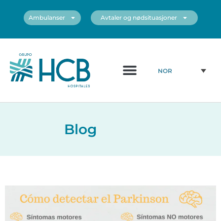
Ambulanser
Avtaler og nødsituasjoner
Medisinsk diagram
Sentrene våre
NOR
Blog