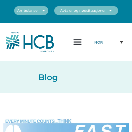
Ambulanser
Avtaler og nødsituasjoner
Medisinsk diagram
Sentrene våre
NOR
Blog