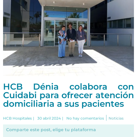
HCB Dénia colabora con
Cuidabi para ofrecer atención
domiciliaria a sus pacientes
|
HCB Hospitales
|
30 abril 2024
|
No hay comentarios
Noticias
Comparte este post, elige tu plataforma