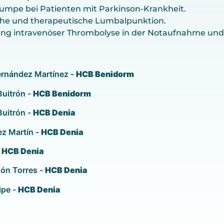
mpe bei Patienten mit Parkinson-Krankheit.
che und therapeutische Lumbalpunktion.
g intravenöser Thrombolyse in der Notaufnahme und au
ernández Martínez -
HCB Benidorm
Buitrón -
HCB Benidorm
Buitrón -
HCB Denia
ez Martín -
HCB Denia
-
HCB Denia
dón Torres -
HCB Denia
ipe -
HCB Denia