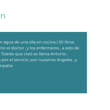
en
agua de una olla en cocina ( 50 litros
Aho
to el doctor , y los enfermeros , a sido de
inf
 de Toledo que creó se llama Antonio .
co
s por el servicio, son nuestros ángeles , y
3 
mpatía
re
es
Mari