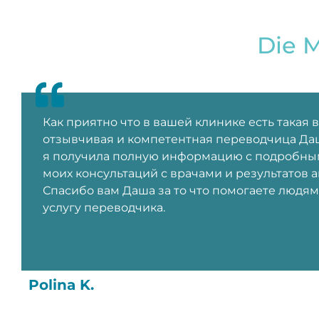
Die 
Как приятно что в вашей клинике есть такая 
отзывчивая и компетентная переводчица Даш
я получила полную информацию с подробны
моих консультаций с врачами и результатов а
Спасибо вам Даша за то что помогаете людям
услугу переводчика.
Polina K.