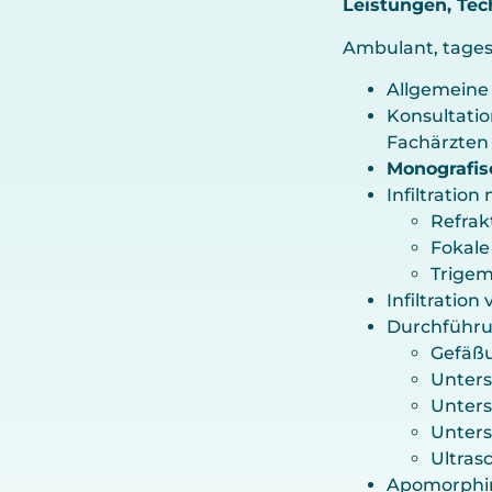
Leistungen, Tec
Ambulant, tagesk
Allgemeine
Konsultatio
Fachärzten
Monografis
Infiltration
Refrak
Fokale
Trigem
Infiltratio
Durchführu
Gefäßu
Unter
Unters
Unters
Ultras
Apomorphin