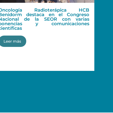
Oncología Radioterápica HCB
HCB
Benidorm destaca en el Congreso
hue
Nacional de la SEOR con varias
ponencias y comunicaciones
L
científicas
Leer más