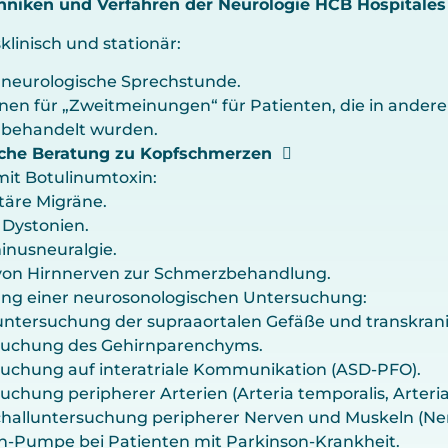
hniken und Verfahren der Neurologie HCB Hospitales
linisch und stationär:
 neurologische Sprechstunde.
nen für „Zweitmeinungen“ für Patienten, die in ande
 behandelt wurden.
che Beratung zu Kopfschmerzen
 mit Botulinumtoxin:
täre Migräne.
 Dystonien.
inusneuralgie.
n von Hirnnerven zur Schmerzbehandlung.
ng einer neurosonologischen Untersuchung:
ntersuchung der supraaortalen Gefäße und transkrani
suchung des Gehirnparenchyms.
uchung auf interatriale Kommunikation (ASD-PFO).
uchung peripherer Arterien (Arteria temporalis, Arteria 
challuntersuchung peripherer Nerven und Muskeln (Ne
-Pumpe bei Patienten mit Parkinson-Krankheit.