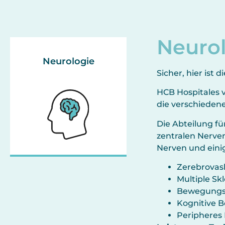
Neuro
Neurologie
Sicher, hier ist
HCB Hospitales v
die verschieden
Die Abteilung fü
zentralen Nerve
Nerven und eini
Zerebrovas
Multiple Sk
Bewegungs
Kognitive 
Peripheres