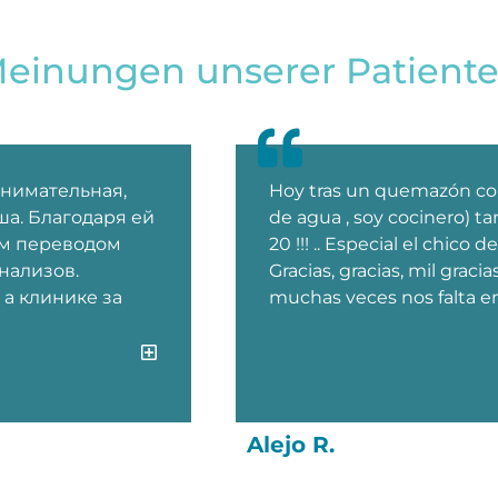
Meinungen unserer Patient
внимательная,
Hoy tras un quemazón con 
а. Благодаря ей
de agua , soy cocinero) tan
м переводом
20 !!! .. Especial el chico
нализов.
Gracias, gracias, mil gracia
 а клинике за
muchas veces nos falta e
Alejo R.