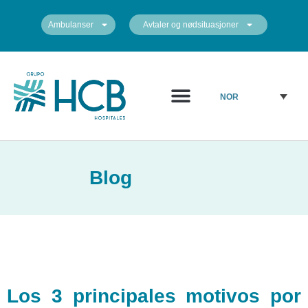
Ambulanser
Avtaler og nødsituasjoner
Medisinsk diagram
Sentrene våre
NOR
Blog
Los 3 principales motivos por