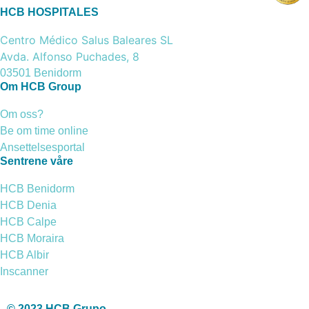
HCB HOSPITALES
Centro Médico Salus Baleares SL
Avda. Alfonso Puchades, 8
03501 Benidorm
Om HCB Group
Om oss?
Be om time online
Ansettelsesportal
Sentrene våre
HCB Benidorm
HCB Denia
HCB Calpe
HCB Moraira
HCB Albir
Inscanner
© 2023 HCB Grupo