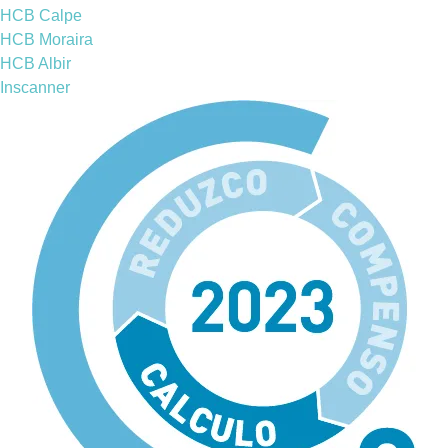
HCB Calpe
HCB Moraira
HCB Albir
Inscanner