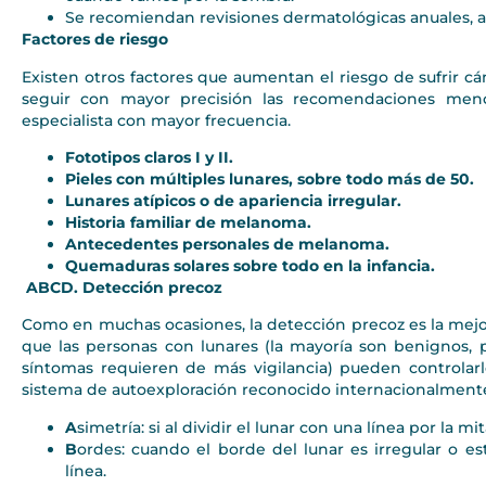
Se recomiendan revisiones dermatológicas anuales, an
Factores de riesgo
Existen otros factores que aumentan el riesgo de sufrir c
seguir con mayor precisión las recomendaciones menci
especialista con mayor frecuencia.
Fototipos claros I y II.
Pieles con múltiples lunares, sobre todo más de 50.
Lunares atípicos o de apariencia irregular.
Historia familiar de melanoma.
Antecedentes personales de melanoma.
Quemaduras solares sobre todo en la infancia.
ABCD. Detección precoz
Como en muchas ocasiones, la detección precoz es la mejo
que las personas con lunares (la mayoría son benignos, 
síntomas requieren de más vigilancia) pueden controlar
sistema de autoexploración reconocido internacionalment
A
simetría: si al dividir el lunar con una línea por la m
B
ordes: cuando el borde del lunar es irregular o e
línea.