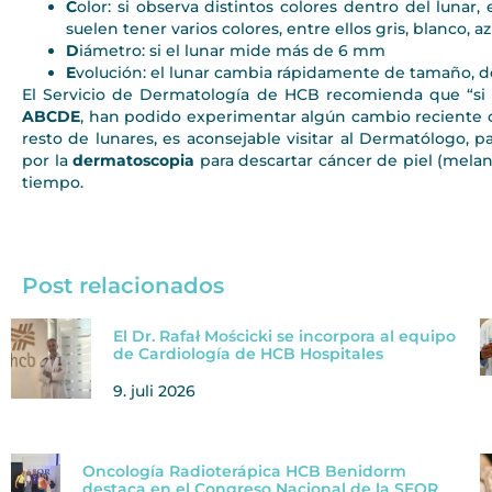
C
olor: si observa distintos colores dentro del lunar
suelen tener varios colores, entre ellos gris, blanco, az
D
iámetro: si el lunar mide más de 6 mm
E
volución: el lunar cambia rápidamente de tamaño, d
El Servicio de Dermatología de HCB recomienda que “si l
ABCDE
, han podido experimentar algún cambio reciente 
resto de lunares, es aconsejable visitar al Dermatólogo, pa
por la
dermatoscopia
para descartar cáncer de piel (mela
tiempo.
Post relacionados
El Dr. Rafał Mościcki se incorpora al equipo
de Cardiología de HCB Hospitales
9. juli 2026
Oncología Radioterápica HCB Benidorm
destaca en el Congreso Nacional de la SEOR