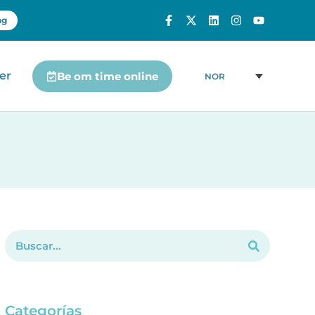
ng
er
Be om time online
NOR
Categorías