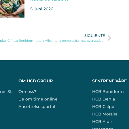
5. juni 2026
SIGUIENTE
Hospital Clínica Benidorm trae a Alicante la tecnología más avanzada para tratamientos oncológicos de Braquiterapia
OM HCB GROUP
SENTRENE VÅRE
res SL
Om oss?
HCB Benidorm
Be om time online
HCB Denia
Ansettelsesportal
HCB Calpe
HCB Moraira
HCB Albir