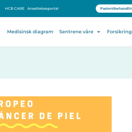
HCB CARE
Ansettelsesportal
Pasientbehandli
Medisinsk diagram
Sentrene våre
Forsikring