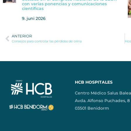
con varias ponencias y comunicaciones
científicas
9. juni 2026
ANTERIOR
Consejos para controlar las pérdidas de orina
HCB HOSPITALES
Centro Médico Salus Balea
Avda. Alfonso Puchades, 8
03501 Benidorm