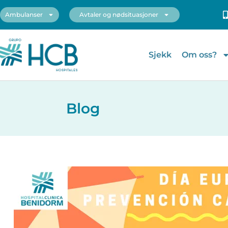
Ambulanser
Avtaler og nødsituasjoner
Sjekk
Om oss?
Blog