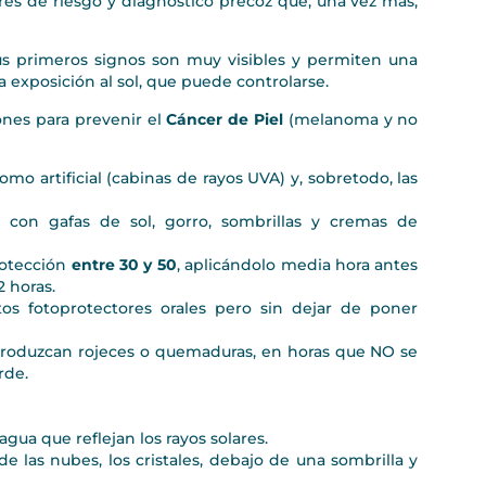
ores de riesgo y diagnóstico precoz que, una vez más,
sus primeros signos son muy visibles y permiten una
a exposición al sol, que puede controlarse.
ones para prevenir el
Cáncer de Piel
(melanoma y no
 como artificial (cabinas de rayos UVA) y, sobretodo, las
 con gafas de sol, gorro, sombrillas y cremas de
rotección
entre 30 y 50
, aplicándolo media hora antes
2 horas.
s fotoprotectores orales pero sin dejar de poner
 produzcan rojeces o quemaduras, en horas que NO se
rde.
agua que reflejan los rayos solares.
 de las nubes, los cristales, debajo de una sombrilla y