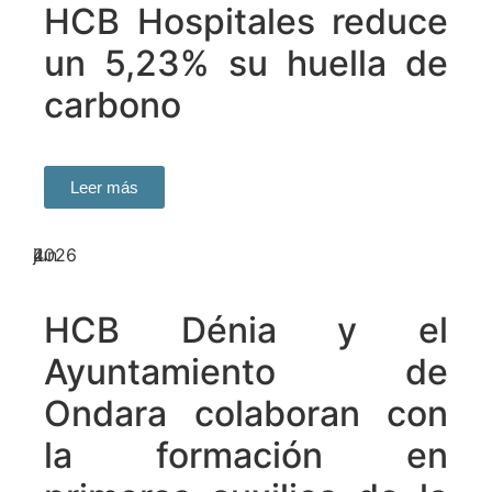
HCB Hospitales reduce
un 5,23% su huella de
carbono
Leer más
4
jun
2026
HCB Dénia y el
Ayuntamiento de
Ondara colaboran con
la formación en