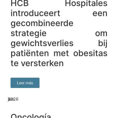
HCB Hospitales
introduceert een
gecombineerde
strategie om
gewichtsverlies bij
patiënten met obesitas
te versterken
Leer más
9
jun
2026
Oncología