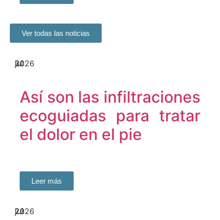
Ver todas las noticias
30
jul
2026
Así son las infiltraciones
ecoguiadas para tratar
el dolor en el pie
Leer más
23
jul
2026