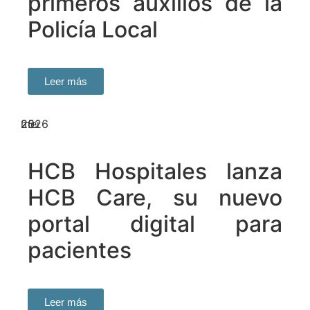
primeros auxilios de la
Policía Local
Leer más
25
mei
2026
HCB Hospitales lanza
HCB Care, su nuevo
portal digital para
pacientes
Leer más