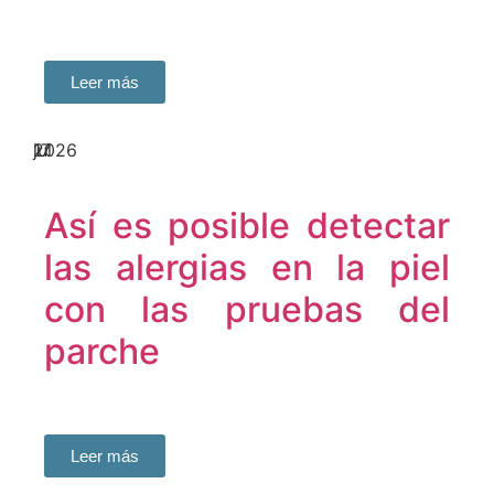
Leer más
17
jul
2026
Así es posible detectar
las alergias en la piel
con las pruebas del
parche
Leer más