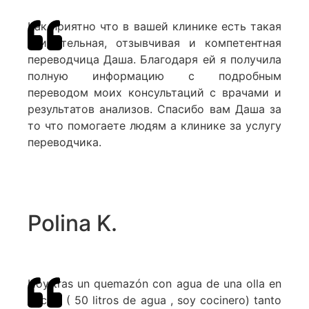
Как приятно что в вашей клинике есть такая
внимательная, отзывчивая и компетентная
переводчица Даша. Благодаря ей я получила
полную информацию с подробным
переводом моих консультаций с врачами и
результатов анализов. Спасибо вам Даша за
то что помогаете людям а клинике за услугу
переводчика.
Polina K.
Hoy tras un quemazón con agua de una olla en
cocina ( 50 litros de agua , soy cocinero) tanto