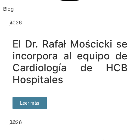
Blog
9
jul
2026
El Dr. Rafał Mościcki se
incorpora al equipo de
Cardiología de HCB
Hospitales
Leer más
26
jun
2026