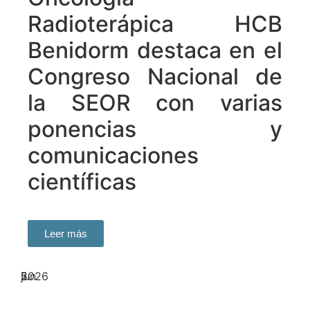
Radioterápica HCB
Benidorm destaca en el
Congreso Nacional de
la SEOR con varias
ponencias y
comunicaciones
científicas
Leer más
5
jun
2026