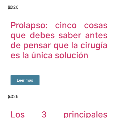
10
jul
2026
Prolapso: cinco cosas
que debes saber antes
de pensar que la cirugía
es la única solución
Leer más
3
jul
2026
Los 3 principales