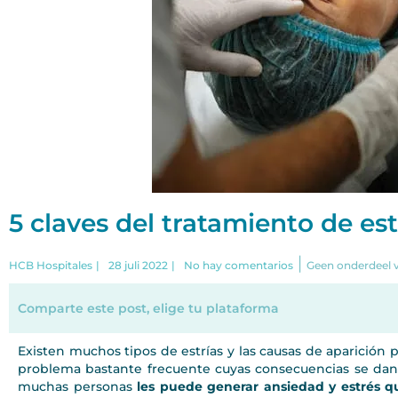
5 claves del tratamiento de est
|
HCB Hospitales
|
28 juli 2022
|
No hay comentarios
Geen onderdeel v
Comparte este post, elige tu plataforma
Existen muchos tipos de estrías y las causas de aparición 
problema bastante frecuente cuyas consecuencias se dan 
muchas personas
les puede generar ansiedad y estrés q