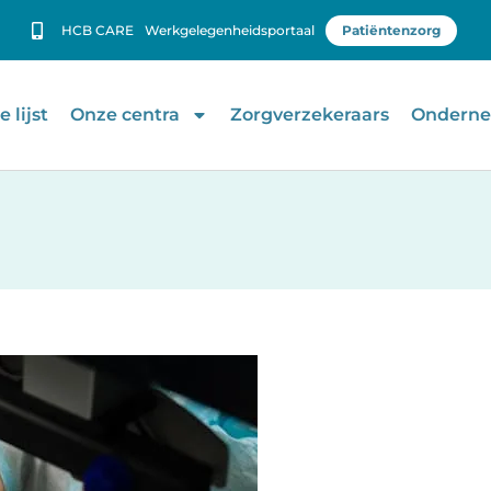
HCB CARE
Werkgelegenheidsportaal
Patiëntenzorg
 lijst
Onze centra
Zorgverzekeraars
Onderne