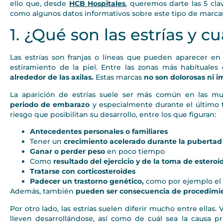
ello que, desde
HCB Hospitales
, queremos darte las 5 clav
como algunos datos informativos sobre este tipo de marcas 
1. ¿Qué son las estrías y c
Las estrías son franjas o líneas que pueden aparecer e
estiramiento de la piel. Entre las zonas más habituale
alrededor de las axilas.
Estas marcas
no son dolorosas ni i
La aparición de estrías suele ser más común en las mu
periodo de embarazo
y especialmente durante el último 
riesgo que posibilitan su desarrollo, entre los que figuran:
Antecedentes personales o familiares
Tener un
crecimiento acelerado durante la pubertad
Ganar o perder peso
en poco tiempo
Como
resultado del ejercicio y de la toma de esteroi
Tratarse con corticosteroides
Padecer un trastorno genético,
como por ejemplo el
Además, también
pueden ser consecuencia de procedimie
Por otro lado, las estrías suelen diferir mucho entre ell
lleven desarrollándose, así como de cuál sea la causa pr