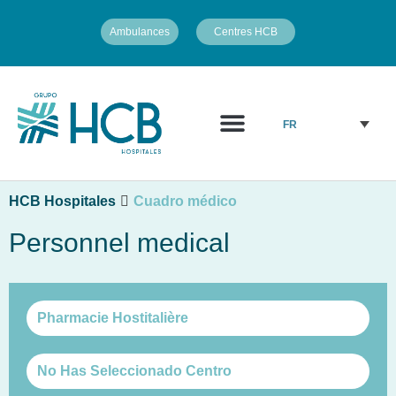
Ambulances
Centres HCB
Qui Sommes Nous?
Personnel médical
FR
HCB Hospitales
Cuadro médico
Personnel medical
Pharmacie Hostitalière
No Has Seleccionado Centro